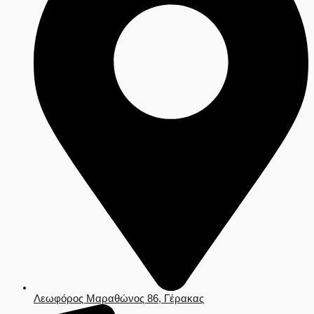
Λεωφόρος Μαραθώνος 86, Γέρακας