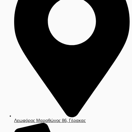
Λεωφόρος Μαραθώνος 86, Γέρακας