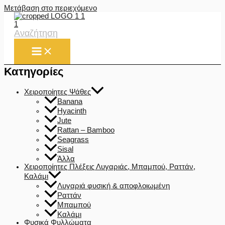
Μετάβαση στο περιεχόμενο
Αναζήτηση
Κατηγορίες
Χειροποίητες Ψάθες
Banana
Hyacinth
Jute
Rattan – Bamboo
Seagrass
Sisal
Άλλα
Χειροποίητες Πλέξεις Λυγαριάς, Μπαμπού, Ραττάν,
Καλάμι
Λυγαριά φυσική & αποφλοιωμένη
Ραττάν
Μπαμπού
Καλάμι
Φυσικά Φυλλώματα