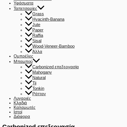
Υφάσματα
Ταπετσαρίες
Grass
Hyacinth-Banana
Jute
Paper
Raffia
Sisal
Wood-Veneer-Bamboo
Άλλα
Ομπρέλες
Μπαμπού
Carbonized επεξεργασία
Mahogany
Natural
Tii
Tonkin
Ράτταν
Λυγαριές
Κλαδιά
Καλαμωτές
Ιστοί
Διάφορα
Carbonized επεξεργασία