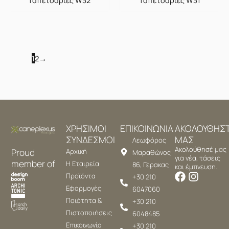
1
2
→
ΧΡΗΣΙΜΟΙ
ΕΠΙΚΟΙΝΩΝΙΑ
ΑΚΟΛΟΥΘΗΣ
ΣΥΝΔΕΣΜΟΙ
ΜΑΣ
Λεωφόρος
Ακολούθησέ μας
Proud
Αρχική
Μαραθώνος
για νέα, τάσεις
member of
Η Εταιρεία
86, Γέρακας
και έμπνευση.
Προϊόντα
+30 210
Εφαρμογές
6047060
Ποιότητα &
+30 210
Πιστοποιήσεις
6048485
Επικοινωνία
+30 210