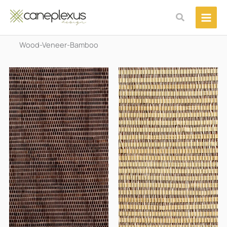
Μετάβαση
Αναζήτηση
στο
περιεχόμενο
Wood-Veneer-Bamboo