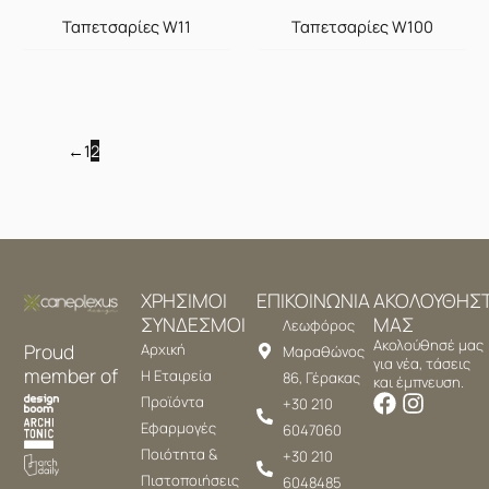
Ταπετσαρίες W11
Ταπετσαρίες W100
←
1
2
ΧΡΗΣΙΜΟΙ
ΕΠΙΚΟΙΝΩΝΙΑ
ΑΚΟΛΟΥΘΗΣ
ΣΥΝΔΕΣΜΟΙ
ΜΑΣ
Λεωφόρος
Ακολούθησέ μας
Proud
Αρχική
Μαραθώνος
για νέα, τάσεις
member of
Η Εταιρεία
86, Γέρακας
και έμπνευση.
Προϊόντα
+30 210
Εφαρμογές
6047060
Ποιότητα &
+30 210
Πιστοποιήσεις
6048485