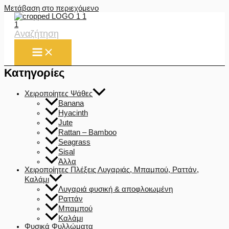
Μετάβαση στο περιεχόμενο
Αναζήτηση
Κατηγορίες
Χειροποίητες Ψάθες
Banana
Hyacinth
Jute
Rattan – Bamboo
Seagrass
Sisal
Άλλα
Χειροποίητες Πλέξεις Λυγαριάς, Μπαμπού, Ραττάν,
Καλάμι
Λυγαριά φυσική & αποφλοιωμένη
Ραττάν
Μπαμπού
Καλάμι
Φυσικά Φυλλώματα