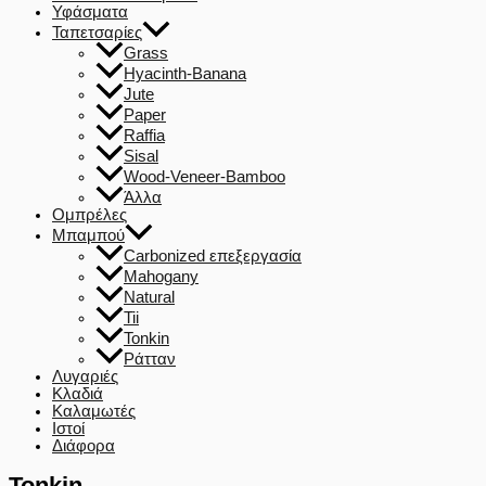
Υφάσματα
Ταπετσαρίες
Grass
Hyacinth-Banana
Jute
Paper
Raffia
Sisal
Wood-Veneer-Bamboo
Άλλα
Ομπρέλες
Μπαμπού
Carbonized επεξεργασία
Mahogany
Natural
Tii
Tonkin
Ράτταν
Λυγαριές
Κλαδιά
Καλαμωτές
Ιστοί
Διάφορα
Tonkin