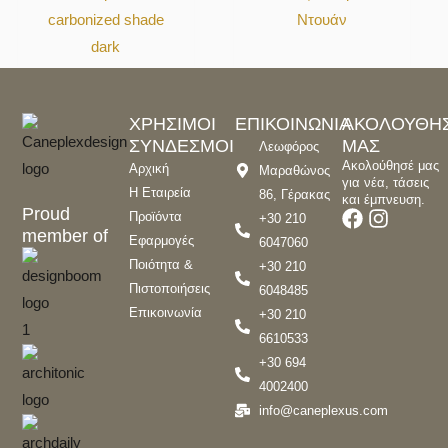
carbonized shade
Ντουάν
dark
ΧΡΗΣΙΜΟΙ
ΕΠΙΚΟΙΝΩΝΙΑ
ΑΚΟΛΟΥΘΗ
ΣΥΝΔΕΣΜΟΙ
ΜΑΣ
Λεωφόρος
Ακολούθησέ μας
Αρχική
Μαραθώνος
για νέα, τάσεις
Η Εταιρεία
86, Γέρακας
και έμπνευση.
Proud
Προϊόντα
+30 210
member of
Εφαρμογές
6047060
Ποιότητα &
+30 210
Πιστοποιήσεις
6048485
Επικοινωνία
+30 210
6610533
+30 694
4002400
info@caneplexus.com