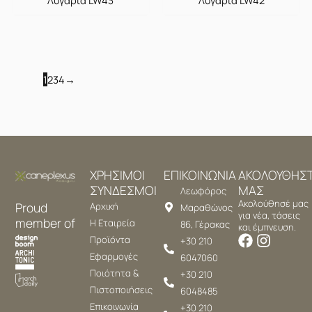
1
2
3
4
→
ΧΡΗΣΙΜΟΙ
ΕΠΙΚΟΙΝΩΝΙΑ
ΑΚΟΛΟΥΘΗΣ
ΣΥΝΔΕΣΜΟΙ
ΜΑΣ
Λεωφόρος
Ακολούθησέ μας
Proud
Αρχική
Μαραθώνος
για νέα, τάσεις
member of
Η Εταιρεία
86, Γέρακας
και έμπνευση.
Προϊόντα
+30 210
Εφαρμογές
6047060
Ποιότητα &
+30 210
Πιστοποιήσεις
6048485
Επικοινωνία
+30 210