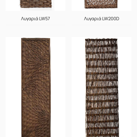
Λυγαριά LW57
Λυγαριά LW200D