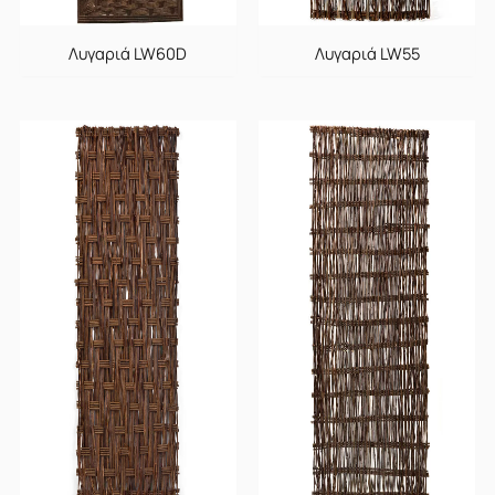
Λυγαριά LW60D
Λυγαριά LW55