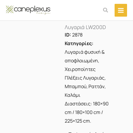
Μετάβαση
Αναζήτηση
στο
περιεχόμενο
Λυγαριά LW200D
ID:
2878
Κατηγορίες:
Λυγαριά φυσική &
αποφλοιωμένη
,
Χειροποίητες
Πλέξεις Λυγαριάς,
Μπαμπού, Ραττάν,
Καλάμι
Διαστάσεις: 180×90
cm / 180×100 cm /
225×125 cm.