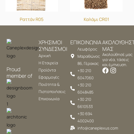
Ραττάν R05
Καλάμι CR01
ΧΡΗΣΙΜΟΙ
ΕΠΙΚΟΙΝΩΝΙΑ
ΑΚΟΛΟΥΘΗΣ
ΣΥΝΔΕΣΜΟΙ
ΜΑΣ
Λεωφόρος
Ακολούθησέ μας
Αρχική
Μαραθώνος
για νέα, τάσεις
Η Εταιρεία
86, Γέρακας
και έμπνευση.
Proud
Προϊόντα
+30 210
member of
Εφαρμογές
6047060
Ποιότητα &
+30 210
Πιστοποιήσεις
6048485
Επικοινωνία
+30 210
6610533
+30 694
4002400
info@caneplexus.com