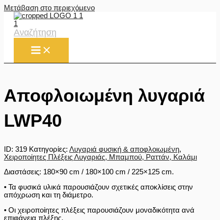
Μετάβαση στο περιεχόμενο
Αναζήτηση
Αποφλοιωμένη λυγαριά
LWP40
ID:
319
Κατηγορίες:
Λυγαριά φυσική & αποφλοιωμένη
,
Χειροποίητες Πλέξεις Λυγαριάς, Μπαμπού, Ραττάν, Καλάμι
Διαστάσεις: 180×90 cm / 180×100 cm / 225×125 cm.
• Τα φυσικά υλικά παρουσιάζουν σχετικές αποκλίσεις στην
απόχρωση και τη διάμετρο.
• Οι χειροποίητες πλέξεις παρουσιάζουν μοναδικότητα ανά
επιφάνεια πλέξης.