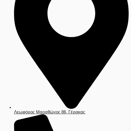
Λεωφόρος Μαραθώνος 86, Γέρακας