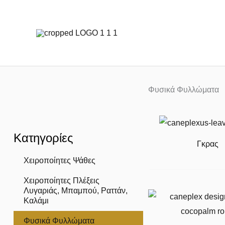
Μετάβαση
στο
περιεχόμενο
Φυσικά Φυλλώματα
Κατηγορίες
Γκρας
Χειροποίητες Ψάθες
Χειροποίητες Πλέξεις
Λυγαριάς, Μπαμπού, Ραττάν,
Καλάμι
Φυσικά Φυλλώματα