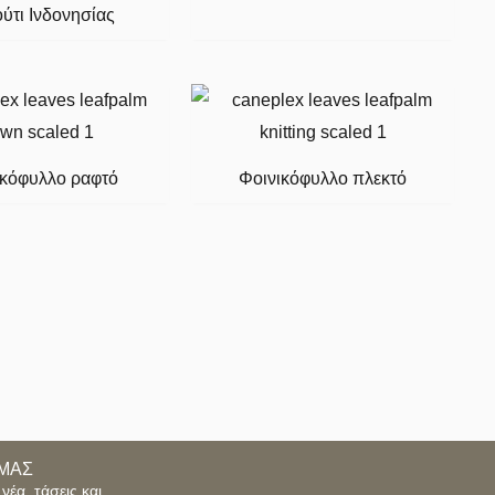
ύτι Ινδονησίας
ικόφυλλο ραφτό
Φοινικόφυλλο πλεκτό
ΜΑΣ
νέα, τάσεις και