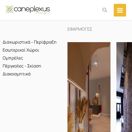
Μετάβαση
Αναζήτηση
στο
περιεχόμενο
ΕΦΑΡΜΟΓΕΣ
Διαχωριστικά - Περίφραξη
Εσωτερικοί Χώροι
Ομπρέλες
Πέργκολες - Σκίαση
Διακοσμητικά