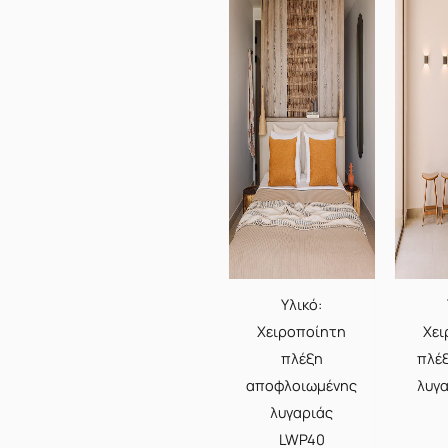
Υλικό:
Χειροποίητη
Χει
πλέξη
πλέ
αποφλοιωμένης
λυγ
λυγαριάς
LWP40