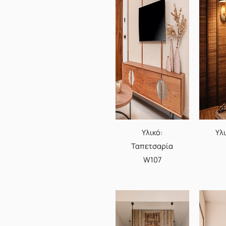
Υλικό:
Υλ
Ταπετσαρία
W107