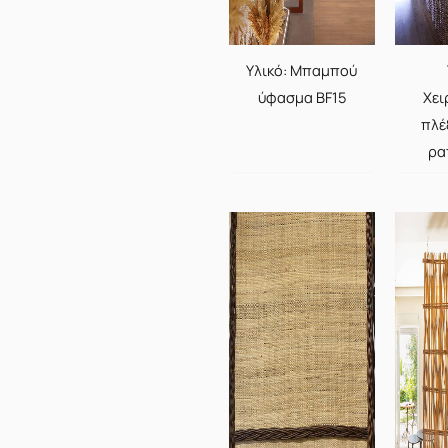
Υλικό: Μπαμπού
ύφασμα BF15
Χει
πλέ
ρα