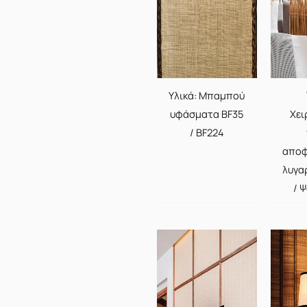
Υλικά: Μπαμπού
υφάσματα BF35
Χει
/ BF224
αποφ
λυγα
/ 