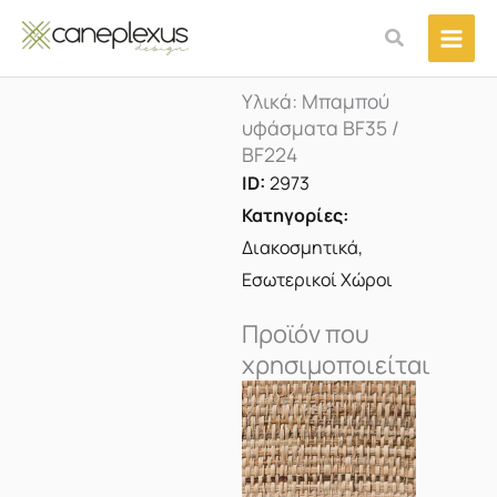
Μετάβαση
Αναζήτηση
στο
περιεχόμενο
Υλικά: Μπαμπού
υφάσματα BF35 /
BF224
ID:
2973
Κατηγορίες:
Διακοσμητικά
,
Εσωτερικοί Χώροι
Προϊόν που
χρησιμοποιείται