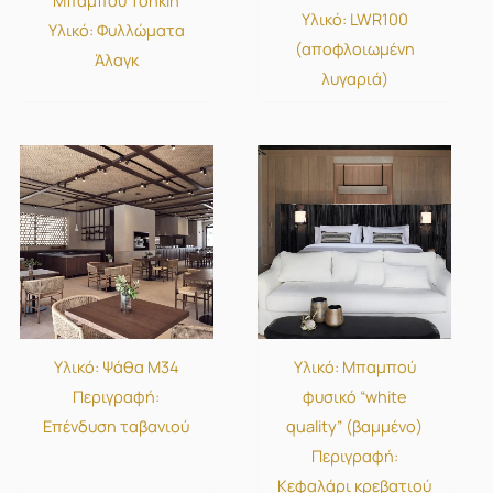
Υλικό: LWR100
Υλικό: Φυλλώματα
(αποφλοιωμένη
Άλαγκ
λυγαριά)
Υλικό: Ψάθα M34
Υλικό: Μπαμπού
Περιγραφή:
φυσικό “white
Επένδυση ταβανιού
quality” (βαμμένο)
Περιγραφή:
Κεφαλάρι κρεβατιού