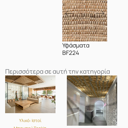
Υφάσματα
Υφάσμα
BF224
Περισσότερα σε αυτή την κατηγορία
Υλικό: Ιστοί
Μπαμπού Tonkin