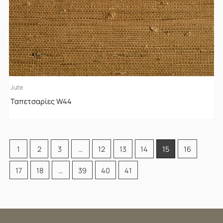
Jute
Ταπετσαρίες W44
1
2
3
…
12
13
14
15
16
17
18
…
39
40
41