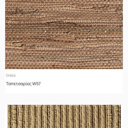
Grass
Ταπετσαρίες W57