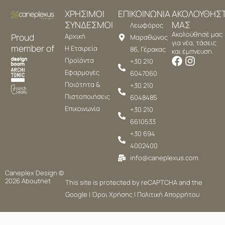
ΧΡΗΣΙΜΟΙ
ΕΠΙΚΟΙΝΩΝΙΑ
ΑΚΟΛΟΥΘΗΣ
ΣΥΝΔΕΣΜΟΙ
ΜΑΣ
Λεωφόρος
Ακολούθησέ μας
Proud
Αρχική
Μαραθώνος
για νέα, τάσεις
member of
Η Εταιρεία
86, Γέρακας
και έμπνευση.
Προϊόντα
+30 210
Εφαρμογές
6047060
Ποιότητα &
+30 210
Πιστοποιήσεις
6048485
Επικοινωνία
+30 210
6610533
+30 694
4002400
info@caneplexus.com
Caneplex Design ©
2026
Aboutnet
This site is protected by reCAPTCHA and the
Google |
Όροι Χρήσης
|
Πολιτική Απορρήτου