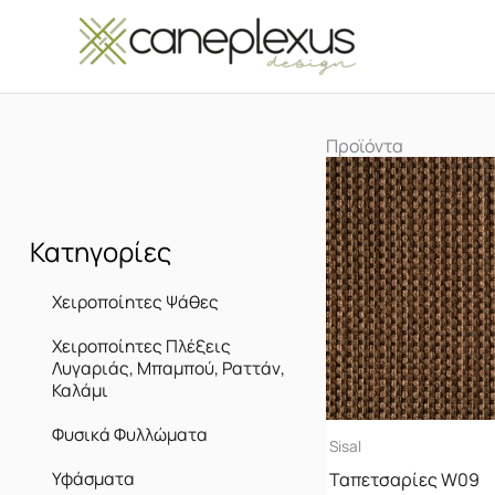
Μετάβαση
στο
περιεχόμενο
Προϊόντα
Κατηγορίες
Χειροποίητες Ψάθες
Χειροποίητες Πλέξεις
Λυγαριάς, Μπαμπού, Ραττάν,
Καλάμι
Φυσικά Φυλλώματα
Sisal
Υφάσματα
Ταπετσαρίες W09