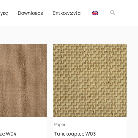
Αναζήτησ
γές
Downloads
Επικοινωνία
Paper
ες W04
Ταπετσαρίες W03