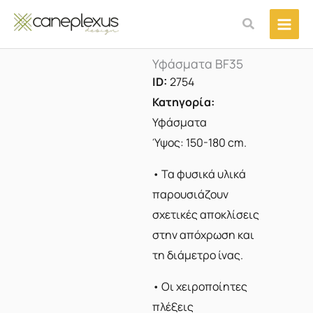
Μετάβαση
Αναζήτηση
στο
περιεχόμενο
Υφάσματα BF35
ID:
2754
Κατηγορία:
Υφάσματα
Ύψος: 150-180 cm.
• Τα φυσικά υλικά
παρουσιάζουν
σχετικές αποκλίσεις
στην απόχρωση και
τη διάμετρο ίνας.
• Οι χειροποίητες
πλέξεις