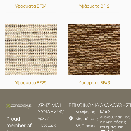
Υφάσματα BF04
Υφάσματα BF12
Υφάσματα BF29
Υφάσματα BF43
ΧΡΗΣΙΜΟΙ
ΕΠΙΚΟΙΝΩΝΙΑ
ΑΚΟΛΟΥΘΗΣ
ΣΥΝΔΕΣΜΟΙ
ΜΑΣ
Λεωφόρος
Ακολούθησέ μας
Proud
Αρχική
Μαραθώνος
για νέα, τάσεις
member of
Η Εταιρεία
86, Γέρακας
και έμπνευση.