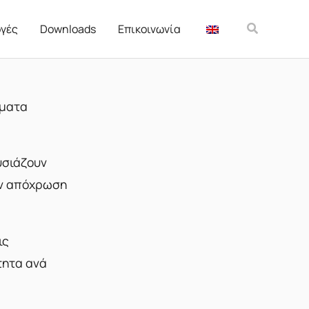
Αναζήτησ
γές
Downloads
Επικοινωνία
ματα
υσιάζουν
ην απόχρωση
ις
τητα ανά