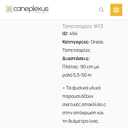
Μετάβαση
Αναζήτηση
στο
περιεχόμενο
Ταπετσαρίες W13
ID:
494
Κατηγορίες:
Grass
,
Ταπετσαρίες
Διαστάσεις:
Πλάτος: 90 cm με
ρολό 5,5-50 m
• Τα φυσικά υλικά
παρουσιάζουν
σχετικές αποκλίσεις
στην απόχρωση και
τη διάμετρο ίνας.