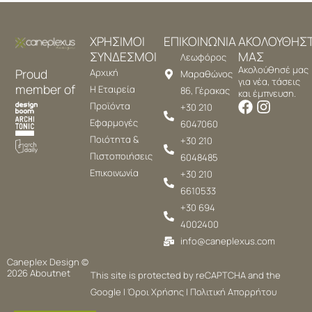
ΧΡΗΣΙΜΟΙ
ΕΠΙΚΟΙΝΩΝΙΑ
ΑΚΟΛΟΥΘΗΣ
ΣΥΝΔΕΣΜΟΙ
ΜΑΣ
Λεωφόρος
Ακολούθησέ μας
Proud
Αρχική
Μαραθώνος
για νέα, τάσεις
member of
Η Εταιρεία
86, Γέρακας
και έμπνευση.
Προϊόντα
+30 210
Εφαρμογές
6047060
Ποιότητα &
+30 210
Πιστοποιήσεις
6048485
Επικοινωνία
+30 210
6610533
+30 694
4002400
info@caneplexus.com
Caneplex Design ©
2026
Aboutnet
This site is protected by reCAPTCHA and the
Google |
Όροι Χρήσης
|
Πολιτική Απορρήτου