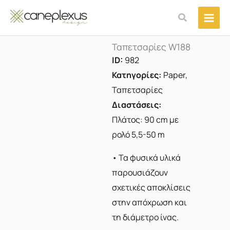
Μετάβαση
Αναζήτηση
στο
περιεχόμενο
Ταπετσαρίες W188
ID:
982
Κατηγορίες:
Paper
,
Ταπετσαρίες
Διαστάσεις:
Πλάτος: 90 cm με
ρολό 5,5-50 m
• Τα φυσικά υλικά
παρουσιάζουν
σχετικές αποκλίσεις
στην απόχρωση και
τη διάμετρο ίνας.