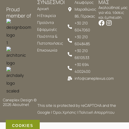
ΣΥΝΔΕΣΜΟΙ
ΜΑΣ
Λεωφόρος
Ακολούθησέ μας
Proud
Αρχική
Μαραθώνος
για νέα, τάσεις
member of
Η Εταιρεία
86, Γέρακας
και έμπνευση.
Προϊόντα
+30 210
Εφαρμογές
6047060
Ποιότητα &
+30 210
Πιστοποιήσεις
6048485
Επικοινωνία
+30 210
6610533
+30 694
4002400
info@caneplexus.com
Caneplex Design ©
2026
Aboutnet
This site is protected by reCAPTCHA and the
Google |
Όροι Χρήσης
|
Πολιτική Απορρήτου
COOKIES