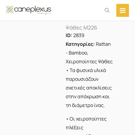
Μετάβαση
Αναζήτηση
στο
περιεχόμενο
Ψάθες M226
ID:
2839
Κατηγορίες:
Rattan
- Bamboo
,
Χειροποίητες Ψάθες
• Τα φυσικά υλικά
παρουσιάζουν
σχετικές αποκλίσεις
στην απόχρωση και
τη διάμετρο ίνας.
• Οι χειροποίητες
πλέξεις