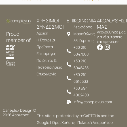
ΧΡΗΣΙΜΟΙ
ΕΠΙΚΟΙΝΩΝΙΑ
ΑΚΟΛΟΥΘΗΣ
ΣΥΝΔΕΣΜΟΙ
ΜΑΣ
Λεωφόρος
Ακολούθησέ μας
Proud
Αρχική
Μαραθώνος
για νέα, τάσεις
member of
Η Εταιρεία
86, Γέρακας
και έμπνευση.
Προϊόντα
+30 210
Εφαρμογές
6047060
Ποιότητα &
+30 210
Πιστοποιήσεις
6048485
Επικοινωνία
+30 210
6610533
+30 694
4002400
info@caneplexus.com
Caneplex Design ©
2026
Aboutnet
This site is protected by reCAPTCHA and the
Google |
Όροι Χρήσης
|
Πολιτική Απορρήτου