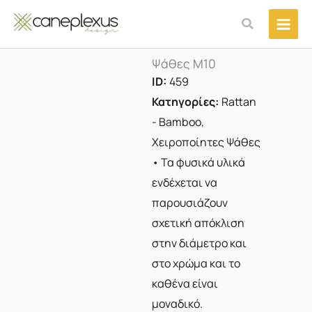
Μετάβαση
Αναζήτηση
στο
περιεχόμενο
Ψάθες M10
ID:
459
Κατηγορίες:
Rattan
- Bamboo
,
Χειροποίητες Ψάθες
• Τα φυσικά υλικά
ενδέχεται να
παρουσιάζουν
σχετική απόκλιση
στην διάμετρο και
στο χρώμα και το
καθένα είναι
μοναδικό.