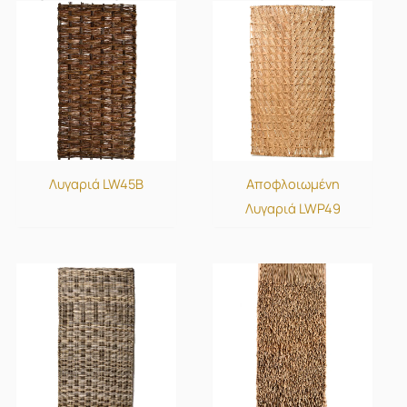
Λυγαριά LW45B
Αποφλοιωμένη
Λυγαριά LWP49