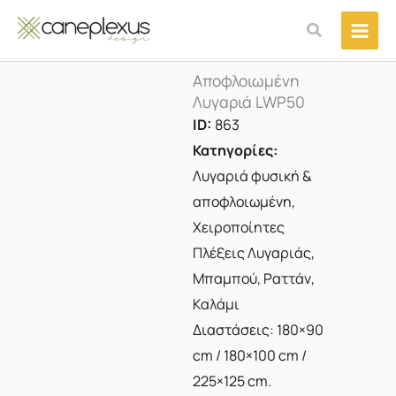
Μετάβαση
Αναζήτηση
στο
περιεχόμενο
Αποφλοιωμένη
Λυγαριά LWP50
ID:
863
Κατηγορίες:
Λυγαριά φυσική &
αποφλοιωμένη
,
Χειροποίητες
Πλέξεις Λυγαριάς,
Μπαμπού, Ραττάν,
Καλάμι
Διαστάσεις: 180×90
cm / 180×100 cm /
225×125 cm.