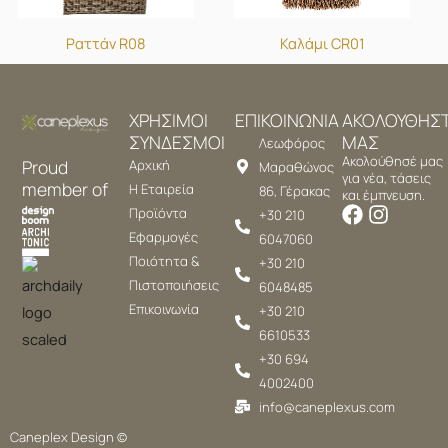
Ραττάν R08
Καλάμι CR01
ΧΡΗΣΙΜΟΙ
ΕΠΙΚΟΙΝΩΝΙΑ
ΑΚΟΛΟΥΘΗΣ
ΣΥΝΔΕΣΜΟΙ
ΜΑΣ
Λεωφόρος
Ακολούθησέ μας
Proud
Αρχική
Μαραθώνος
για νέα, τάσεις
member of
Η Εταιρεία
86, Γέρακας
και έμπνευση.
Προϊόντα
+30 210
Εφαρμογές
6047060
Ποιότητα &
+30 210
Πιστοποιήσεις
6048485
Επικοινωνία
+30 210
6610533
+30 694
4002400
info@caneplexus.com
Caneplex Design ©