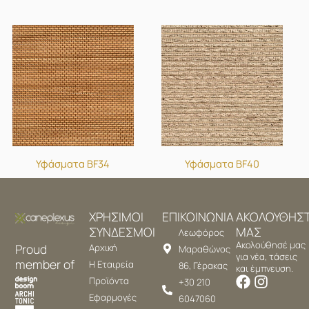
Υφάσματα BF34
Υφάσματα BF40
ΧΡΗΣΙΜΟΙ
ΕΠΙΚΟΙΝΩΝΙΑ
ΑΚΟΛΟΥΘΗΣ
ΣΥΝΔΕΣΜΟΙ
ΜΑΣ
Λεωφόρος
Ακολούθησέ μας
Proud
Αρχική
Μαραθώνος
για νέα, τάσεις
member of
Η Εταιρεία
86, Γέρακας
και έμπνευση.
Προϊόντα
+30 210
Εφαρμογές
6047060