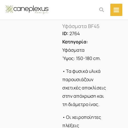
Μετάβαση
Αναζήτηση
στο
περιεχόμενο
Υφάσματα BF45
ID:
2764
Κατηγορία:
Υφάσματα
Ύψος: 150-180 cm.
• Τα φυσικά υλικά
παρουσιάζουν
σχετικές αποκλίσεις
στην απόχρωση και
τη διάμετρο ίνας.
• Οι χειροποίητες
πλέξεις