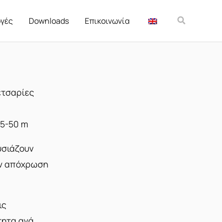
Αναζήτησ
γές
Downloads
Επικοινωνία
τσαρίες
,5-50 m
υσιάζουν
ην απόχρωση
ις
τητα ανά