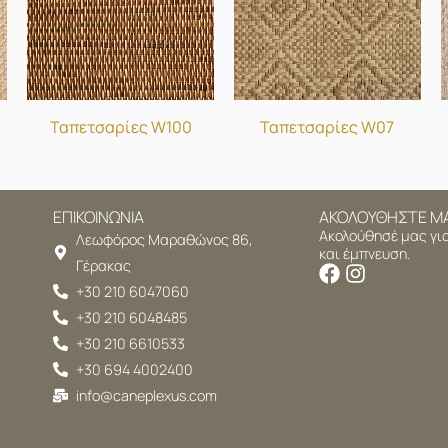
Ταπετσαρίες W100
Ταπετσαρίες W07
ΕΠΙΚΟΙΝΩΝΙΑ
ΑΚΟΛΟΥΘΗΣΤΕ Μ
Ακολούθησέ μας για
Λεωφόρος Μαραθώνος 86,
και έμπνευση.
Γέρακας
+30 210 6047060
+30 210 6048485
+30 210 6610533
+30 694 4002400
info@caneplexus.com