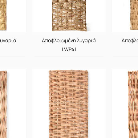
λυγαριά
Αποφλοιωμένη λυγαριά
Αποφλο
LWP41