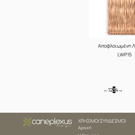
Αποφλοιωμένη 
LWP15
←
1
2
3
4
→
ΧΡΗΣΙΜΟΙ ΣΥΝΔΕΣΜΟΙ
Αρχική