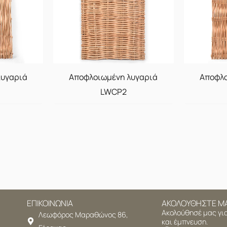
Λυγαριά
Αποφλοιωμένη λυγαριά
Αποφλο
LWCP2
ΕΠΙΚΟΙΝΩΝΙΑ
ΑΚΟΛΟΥΘΗΣΤΕ Μ
Ακολούθησέ μας για
Λεωφόρος Μαραθώνος 86,
και έμπνευση.