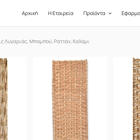
Αρχική
Η Εταιρεία
Προϊόντα
Εφαρμο
ις Λυγαριάς, Μπαμπού, Ραττάν, Καλάμι