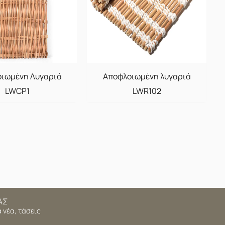
ιωμένη Λυγαριά
Αποφλοιωμένη λυγαριά
LWCP1
LWR102
ΑΣ
 νέα, τάσεις