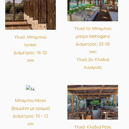
Υλικό 1ο: Μπαμπού
μαύρο Mahogany
Υλικό: Μπαμπού
Διάμετρος: 22-26
tonkin
mm
Διάμετρος: 16-22
Υλικό 2ο: Κλαδιά
mm
λυγαριάς
Μπαμπού Moso
(βαμμένο με χρώμα)
Διάμετρος: 10 – 12
cm
Υλικό: Κλαδιά Ρείκι