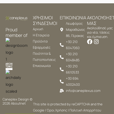
ΧΡΗΣΙΜΟΙ
ΕΠΙΚΟΙΝΩΝΙΑ
ΑΚΟΛΟΥΘΗΣ
ΣΥΝΔΕΣΜΟΙ
ΜΑΣ
Λεωφόρος
Ακολούθησέ μας
Proud
Αρχική
Μαραθώνος
για νέα, τάσεις
member of
Η Εταιρεία
86, Γέρακας
και έμπνευση.
Προϊόντα
+30 210
Εφαρμογές
6047060
Ποιότητα &
+30 210
Πιστοποιήσεις
6048485
Επικοινωνία
+30 210
6610533
+30 694
4002400
info@caneplexus.com
Caneplex Design ©
2026
Aboutnet
This site is protected by reCAPTCHA and the
Google |
Όροι Χρήσης
|
Πολιτική Απορρήτου