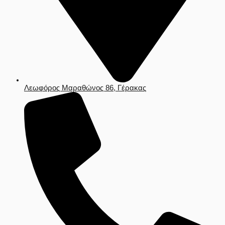
Λεωφόρος Μαραθώνος 86, Γέρακας