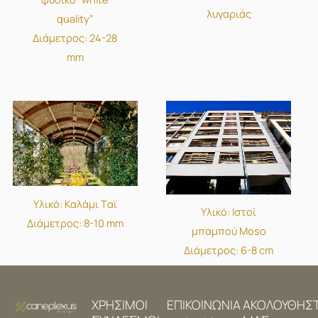
λυγαριάς
quality”
Διάμετρος: 24-28
mm
Υλικό: Καλάμι Tαϊ
Υλικό: Ιστοί
Διάμετρος: 8-10 mm
μπαμπού Moso
Διάμετρος: 6-8 cm
ΧΡΗΣΙΜΟΙ
ΕΠΙΚΟΙΝΩΝΙΑ
ΑΚΟΛΟΥΘΗΣ