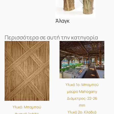
Άλαγκ
Περισσότερα σε αυτή την κατηγορία
Υλικό 1ο: Μπαμπού
μαύρο Mahogany
Διάμετρος: 22-26
mm
Υλικό: Μπαμπού
Υλικό 2ο: Κλαδιά
φυσικό “white