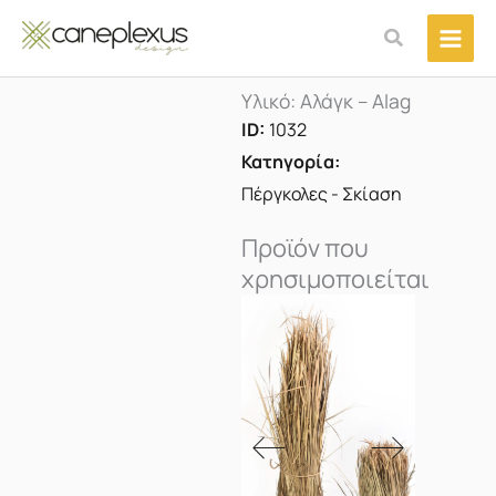
Μετάβαση
Αναζήτηση
στο
περιεχόμενο
Υλικό: Αλάγκ – Alag
ID:
1032
Κατηγορία:
Πέργκολες - Σκίαση
Προϊόν που
χρησιμοποιείται