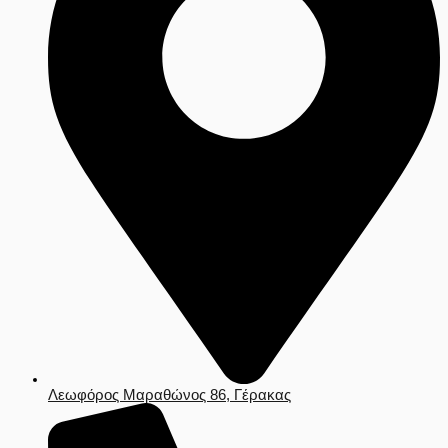
Λεωφόρος Μαραθώνος 86, Γέρακας