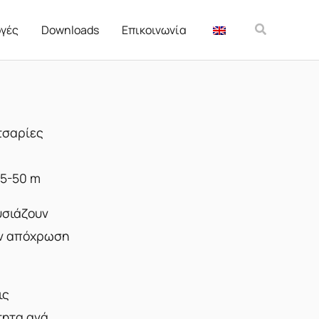
Αναζήτησ
γές
Downloads
Επικοινωνία
τσαρίες
,5-50 m
υσιάζουν
ην απόχρωση
ις
τητα ανά