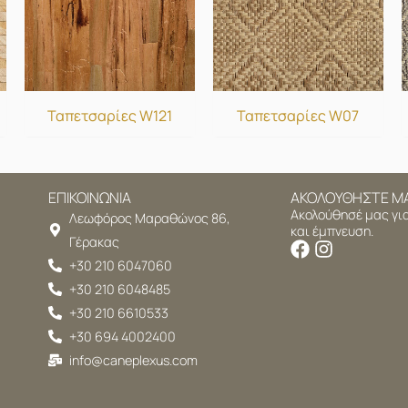
Ταπετσαρίες W121
Ταπετσαρίες W07
ΕΠΙΚΟΙΝΩΝΙΑ
ΑΚΟΛΟΥΘΗΣΤΕ Μ
Ακολούθησέ μας για
Λεωφόρος Μαραθώνος 86,
και έμπνευση.
Γέρακας
+30 210 6047060
+30 210 6048485
+30 210 6610533
+30 694 4002400
info@caneplexus.com