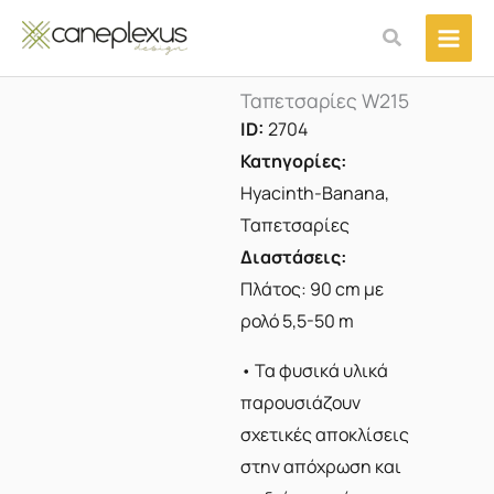
Μετάβαση
Αναζήτηση
στο
περιεχόμενο
Ταπετσαρίες W215
ID:
2704
Κατηγορίες:
Hyacinth-Banana
,
Ταπετσαρίες
Διαστάσεις:
Πλάτος: 90 cm με
ρολό 5,5-50 m
• Τα φυσικά υλικά
παρουσιάζουν
σχετικές αποκλίσεις
στην απόχρωση και