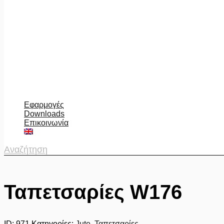
Εφαρμογές
Downloads
Επικοινωνία
Αναζήτηση
Ταπετσαρίες W176
ID:
971
Κατηγορίες:
Jute
,
Ταπετσαρίες