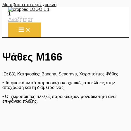
Μετάβαση στο περιεχόμενο
Αναζήτηση
Ψάθες M166
ID:
881
Κατηγορίες:
Banana
,
Seagrass
,
Χειροποίητες Ψάθες
• Τα φυσικά υλικά παρουσιάζουν σχετικές αποκλίσεις στην
απόχρωση και τη διάμετρο ίνας.
• Οι χειροποίητες πλέξεις παρουσιάζουν μοναδικότητα ανά
επιφάνεια πλέξης.