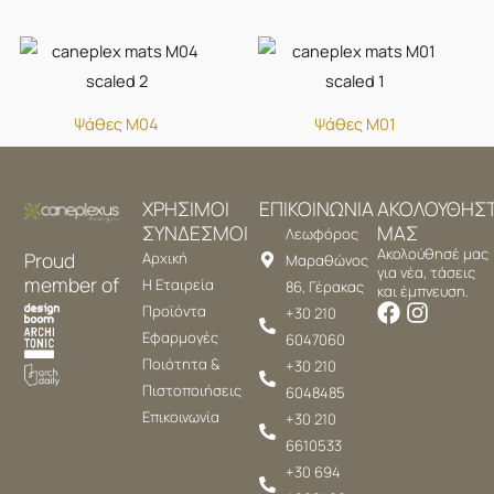
Ψάθες M04
Ψάθες M01
ΧΡΗΣΙΜΟΙ
ΕΠΙΚΟΙΝΩΝΙΑ
ΑΚΟΛΟΥΘΗΣ
ΣΥΝΔΕΣΜΟΙ
ΜΑΣ
Λεωφόρος
Ακολούθησέ μας
Proud
Αρχική
Μαραθώνος
για νέα, τάσεις
member of
Η Εταιρεία
86, Γέρακας
και έμπνευση.
Προϊόντα
+30 210
Εφαρμογές
6047060
Ποιότητα &
+30 210
Πιστοποιήσεις
6048485
Επικοινωνία
+30 210
6610533
+30 694