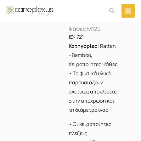
Μετάβαση
Αναζήτηση
στο
περιεχόμενο
Ψάθες M120
ID:
721
Κατηγορίες:
Rattan
- Bamboo
,
Χειροποίητες Ψάθες
• Τα φυσικά υλικά
παρουσιάζουν
σχετικές αποκλίσεις
στην απόχρωση και
τη διάμετρο ίνας.
• Οι χειροποίητες
πλέξεις