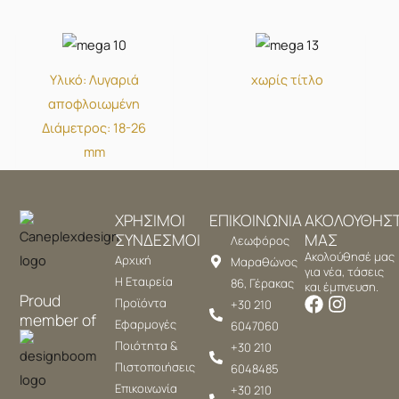
Υλικό: Λυγαριά
χωρίς τίτλο
αποφλοιωμένη
Διάμετρος: 18-26
mm
ΧΡΗΣΙΜΟΙ
ΕΠΙΚΟΙΝΩΝΙΑ
ΑΚΟΛΟΥΘΗΣ
ΣΥΝΔΕΣΜΟΙ
ΜΑΣ
Λεωφόρος
Ακολούθησέ μας
Αρχική
Μαραθώνος
για νέα, τάσεις
Η Εταιρεία
86, Γέρακας
και έμπνευση.
Proud
Προϊόντα
+30 210
member of
Εφαρμογές
6047060
Ποιότητα &
+30 210
Πιστοποιήσεις
6048485
Επικοινωνία
+30 210