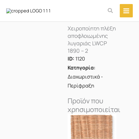
Μετάβαση
Αναζήτηση
στο
περιεχόμενο
Χειροποίητη πλέξη
αποφλοιωμένης
λυγαριάς LWCP
1890 – 2
ID:
1120
Κατηγορία:
Διαχωριστικά -
Περίφραξη
Προϊόν που
χρησιμοποιείται