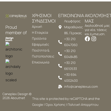
ΧΡΗΣΙΜΟΙ
ΕΠΙΚΟΙΝΩΝΙΑ
ΑΚΟΛΟΥΘΗΣ
ΣΥΝΔΕΣΜΟΙ
ΜΑΣ
Λεωφόρος
Ακολούθησέ μας
Proud
Αρχική
Μαραθώνος
για νέα, τάσεις
member of
Η Εταιρεία
86, Γέρακας
και έμπνευση.
Προϊόντα
+30 210
Εφαρμογές
6047060
Ποιότητα &
+30 210
Πιστοποιήσεις
6048485
Επικοινωνία
+30 210
6610533
+30 694
4002400
info@caneplexus.com
Caneplex Design ©
2026
Aboutnet
This site is protected by reCAPTCHA and the
Google |
Όροι Χρήσης
|
Πολιτική Απορρήτου