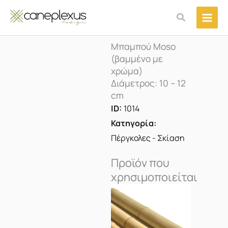
Μετάβαση
Αναζήτηση
στο
περιεχόμενο
Μπαμπού Moso
(βαμμένο με
χρώμα)
Διάμετρος: 10 – 12
cm
ID:
1014
Κατηγορία:
Πέργκολες - Σκίαση
Προϊόν που
χρησιμοποιείται