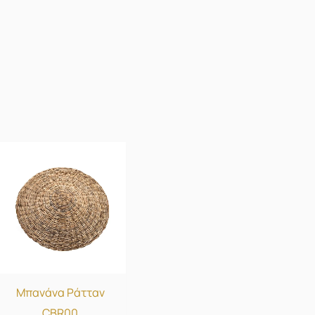
Μπανάνα Ράτταν
CBR00