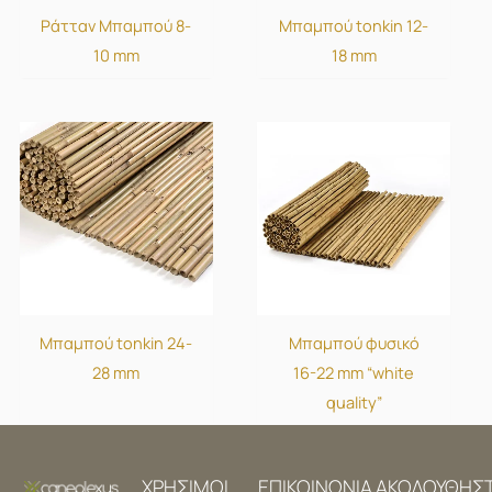
Ράτταν Μπαμπού 8-
Μπαμπού tonkin 12-
10 mm
18 mm
Μπαμπού tonkin 24-
Μπαμπού φυσικό
28 mm
16-22 mm “white
quality”
ΧΡΗΣΙΜΟΙ
ΕΠΙΚΟΙΝΩΝΙΑ
ΑΚΟΛΟΥΘΗΣ