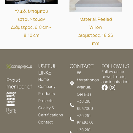
Υλικό: Μπαμπού
Material: Peeled
ιστοί Ντουαν
Willow
Διάμετρος: 6-8 cm –
Διάμετρος: 18-26
8-10 cm
mm
USEFUL
CONTACT
FOLLOW US
LINKS
Follow us for
86
news, trends,
Proud
Home
Marathonos
and inspiration.
member of
Company
Avenue,
Products
Gerakas
Projects
+30 210
Quality &
6047060
Certifications
+30 210
Contact
6048485
+30 210