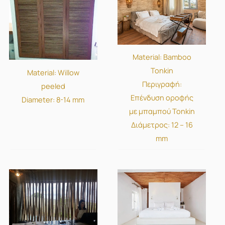
Material: Bamboo
Tonkin
Material: Willow
Περιγραφή:
peeled
Επένδυση οροφής
Diameter: 8-14 mm
με μπαμπού Tonkin
Διάμετρος: 12 – 16
mm