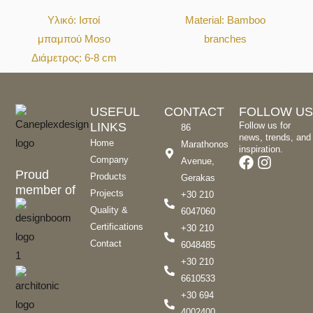
Υλικό: Ιστοί
Material: Bamboo
μπαμπού Moso
branches
Διάμετρος: 6-8 cm
USEFUL
CONTACT
FOLLOW US
LINKS
Follow us for
86
news, trends, and
Home
Marathonos
inspiration.
Company
Avenue,
Proud
Products
Gerakas
member of
Projects
+30 210
Quality &
6047060
Certifications
+30 210
Contact
6048485
+30 210
6610533
+30 694
4002400