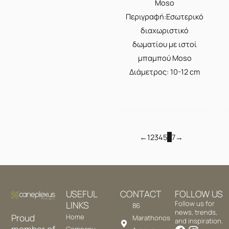
Moso
Περιγραφή:Εσωτερικό
διαχωριστικό
δωματίου με ιστοί
μπαμπού Moso
Διάμετρος: 10-12 cm
←
1
2
3
4
5
6
7
→
USEFUL
CONTACT
FOLLOW US
LINKS
Follow us for
86
news, trends,
Proud
Home
Marathonos
and inspiration.
member of
Company