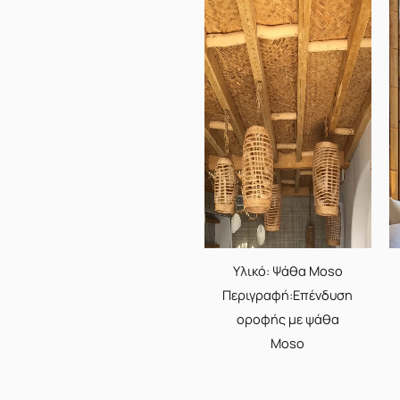
Υλικό: Ψάθα Moso
Περιγραφή:Επένδυση
οροφής με ψάθα
Moso