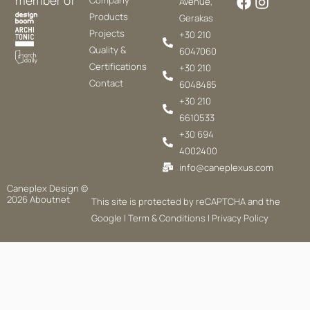
Avenue,
Products
Gerakas
Projects
+30 210
Quality &
6047060
Certifications
+30 210
Contact
6048485
+30 210
6610533
+30 694
4002400
info@caneplexus.com
Caneplex Design ©
2026
Aboutnet
This site is protected by reCAPTCHA and the
Google |
Term & Conditions
|
Privacy Policy