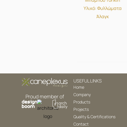
Υλικό: Φυλλώματα
Άλαγκ
USEFUL LINKS
Home
Company
Proud member of
Products
Projects
Quality & Certifications
Contact