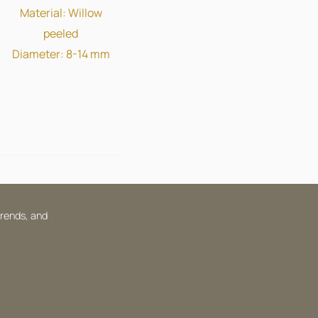
Material: Willow
peeled
Diameter: 8-14 mm
trends, and