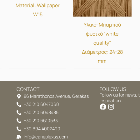
Material: Wallpaper
W15
Υλικό: Μπαμπού
φυσικό “white
quality”
Διάμετρος: 24-28
mm
CONTACT
FOLLOW US
Follow us for news, 
86 Marathonos Avenue, Gerakas
inspiration.
+30 210 6047060
+30 210 6048485
+30 210 6610533
+30 694 4002400
info@caneplexus.com