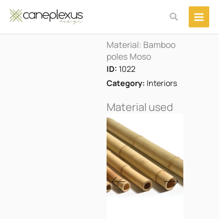
Μετάβαση
Αναζήτηση
στο
περιεχόμενο
Material: Bamboo
poles Moso
ID:
1022
Category:
Interiors
Material used