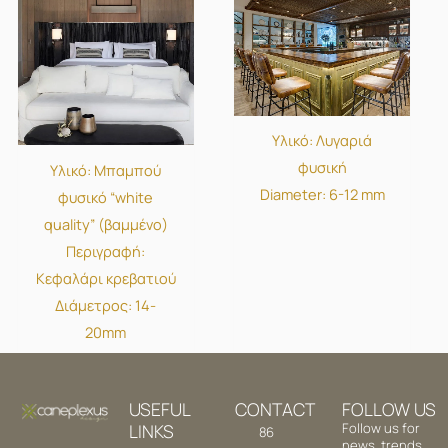
Υλικό: Λυγαριά
φυσική
Υλικό: Μπαμπού
Diameter: 6-12 mm
φυσικό “white
quality” (βαμμένο)
Περιγραφή:
Κεφαλάρι κρεβατιού
Διάμετρος: 14-
20mm
USEFUL
CONTACT
FOLLOW US
LINKS
Follow us for
86
news, trends,