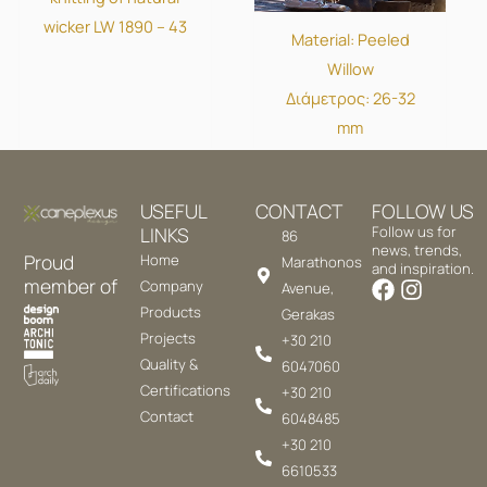
wicker LW 1890 – 43
Material: Peeled
Willow
Διάμετρος: 26-32
mm
USEFUL
CONTACT
FOLLOW US
LINKS
Follow us for
86
news, trends,
Proud
Home
Marathonos
and inspiration.
member of
Company
Avenue,
Products
Gerakas
Projects
+30 210
Quality &
6047060
Certifications
+30 210
Contact
6048485
+30 210
6610533