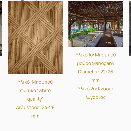
Υλικό 1ο: Μπαμπού
μαύρο Mahogany
Diameter: 22-26
mm
Υλικό: Μπαμπού
Υλικό 2ο: Κλαδιά
φυσικό “white
λυγαριάς
quality”
Διάμετρος: 24-28
mm