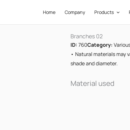
Home
Company
Products
Branches 02
ID:
760
Category:
Variou
• Natural materials may va
shade and diameter.
Material used