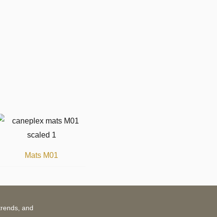
Mats M01
trends, and