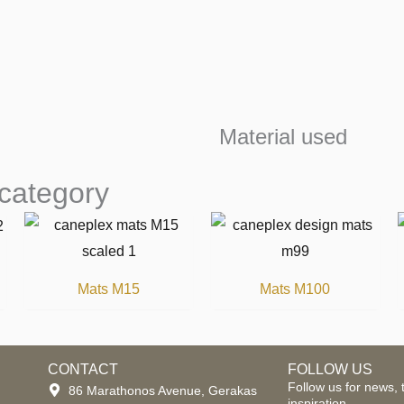
Material used
 category
Mats M15
Mats M100
CONTACT
FOLLOW US
Follow us for news, 
86 Marathonos Avenue, Gerakas
inspiration.